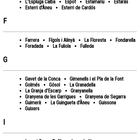
L'Espluga Calba
Espot
Estamariu
Estaràs
Esterri d'Àneu
Esterri de Cardós
F
Farrera
Fígols i Alinyà
La Floresta
Fondarella
Foradada
La Fuliola
Fulleda
G
Gavet de la Conca
Gimenells i el Pla de la Font
Golmés
Gósol
La Granadella
La Granja d'Escarp
Granyanella
Granyena de les Garrigues
Granyena de Segarra
Guimerà
La Guingueta d'Àneu
Guissona
Guixers
I