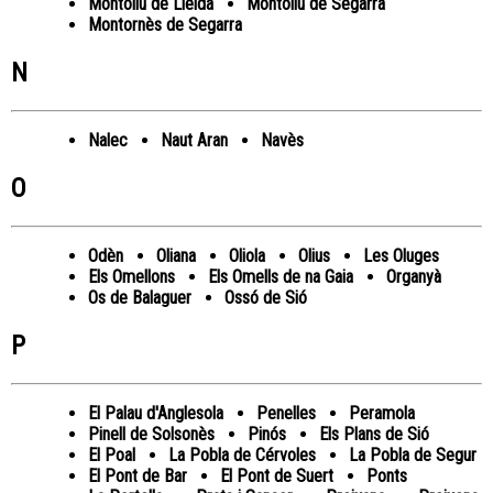
Montoliu de Lleida
Montoliu de Segarra
Montornès de Segarra
N
Nalec
Naut Aran
Navès
O
Odèn
Oliana
Oliola
Olius
Les Oluges
Els Omellons
Els Omells de na Gaia
Organyà
Os de Balaguer
Ossó de Sió
P
El Palau d'Anglesola
Penelles
Peramola
Pinell de Solsonès
Pinós
Els Plans de Sió
El Poal
La Pobla de Cérvoles
La Pobla de Segur
El Pont de Bar
El Pont de Suert
Ponts