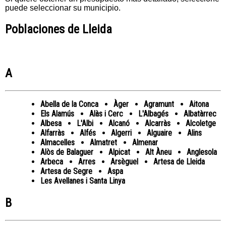
puede seleccionar su municipio.
Poblaciones de Lleida
A
Abella de la Conca
Àger
Agramunt
Aitona
Els Alamús
Alàs i Cerc
L'Albagés
Albatàrrec
Albesa
L'Albi
Alcanó
Alcarràs
Alcoletge
Alfarràs
Alfés
Algerri
Alguaire
Alins
Almacelles
Almatret
Almenar
Alòs de Balaguer
Alpicat
Alt Àneu
Anglesola
Arbeca
Arres
Arsèguel
Artesa de Lleida
Artesa de Segre
Aspa
Les Avellanes i Santa Linya
B