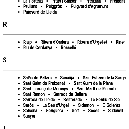
La Portella
Prats i Sansor
Preixana
Preixens
Prullans
Puiggròs
Puigverd d'Agramunt
Puigverd de Lleida
R
Rialp
Ribera d'Ondara
Ribera d'Urgellet
Riner
Riu de Cerdanya
Rosselló
S
Salàs de Pallars
Sanaüja
Sant Esteve de la Sarga
Sant Guim de Freixenet
Sant Guim de la Plana
Sant Llorenç de Morunys
Sant Martí de Riucorb
Sant Ramon
Sarroca de Bellera
Sarroca de Lleida
Senterada
La Sentiu de Sió
Seròs
La Seu d'Urgell
Sidamon
El Soleràs
Solsona
Soriguera
Sort
Soses
Sudanell
Sunyer
T