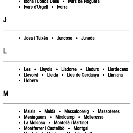
Isona i Conca Dellà
Ivars de Noguera
Ivars d'Urgell
Ivorra
J
Josa i Tuixén
Juncosa
Juneda
L
Les
Linyola
Lladorre
Lladurs
Llardecans
Llavorsí
Lleida
Lles de Cerdanya
Llimiana
Llobera
M
Maials
Maldà
Massalcoreig
Massoteres
Menàrguens
Miralcamp
Mollerussa
La Molsosa
Montellà i Martinet
Montferrer i Castellbò
Montgai