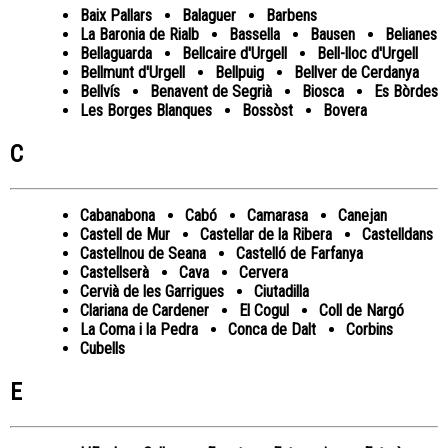
Baix Pallars
Balaguer
Barbens
La Baronia de Rialb
Bassella
Bausen
Belianes
Bellaguarda
Bellcaire d'Urgell
Bell-lloc d'Urgell
Bellmunt d'Urgell
Bellpuig
Bellver de Cerdanya
Bellvís
Benavent de Segrià
Biosca
Es Bòrdes
Les Borges Blanques
Bossòst
Bovera
C
Cabanabona
Cabó
Camarasa
Canejan
Castell de Mur
Castellar de la Ribera
Castelldans
Castellnou de Seana
Castelló de Farfanya
Castellserà
Cava
Cervera
Cervià de les Garrigues
Ciutadilla
Clariana de Cardener
El Cogul
Coll de Nargó
La Coma i la Pedra
Conca de Dalt
Corbins
Cubells
E