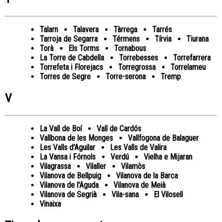
Talarn
Talavera
Tàrrega
Tarrés
Tarroja de Segarra
Térmens
Tírvia
Tiurana
Torà
Els Torms
Tornabous
La Torre de Cabdella
Torrebesses
Torrefarrera
Torrefeta i Florejacs
Torregrossa
Torrelameu
Torres de Segre
Torre-serona
Tremp
V
La Vall de Boí
Vall de Cardós
Vallbona de les Monges
Vallfogona de Balaguer
Les Valls d'Aguilar
Les Valls de Valira
La Vansa i Fórnols
Verdú
Vielha e Mijaran
Vilagrassa
Vilaller
Vilamòs
Vilanova de Bellpuig
Vilanova de la Barca
Vilanova de l'Aguda
Vilanova de Meià
Vilanova de Segrià
Vila-sana
El Vilosell
Vinaixa