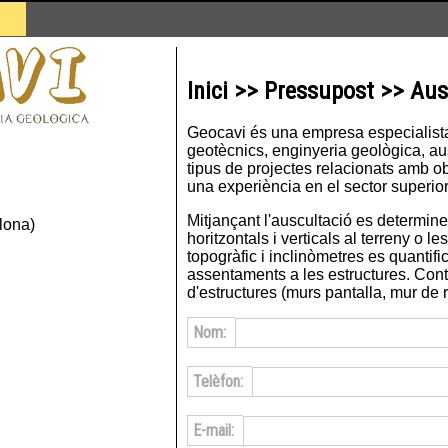
Inici >> Pressupost >> Au
Geocavi és una empresa especialista 
geotècnics, enginyeria geològica, ausc
tipus de projectes relacionats amb ob
una experiència en el sector superior
Mitjançant l'auscultació es determin
lona)
horitzontals i verticals al terreny o l
topogràfic i inclinòmetres es quantifi
assentaments a les estructures. Con
d'estructures (murs pantalla, mur de ro
Nom:
Telèfon:
E-mail: