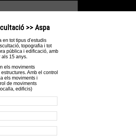
scultació >> Aspa
en tot tipus d'estudis
ultació, topografia i tot
ra pública i edificació, amb
 als 15 anys.
en els moviments
es estructures. Amb el control
ca els moviments i
trol de moviments
calla, edificis)