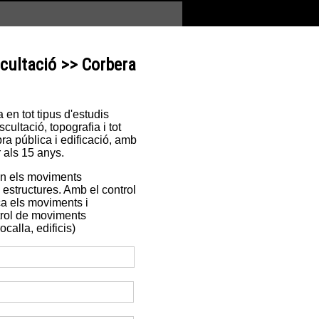
cultació >> Corbera
en tot tipus d'estudis
ultació, topografia i tot
ra pública i edificació, amb
 als 15 anys.
en els moviments
es estructures. Amb el control
ca els moviments i
trol de moviments
calla, edificis)