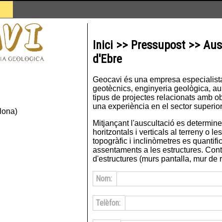
Inici >> Pressupost >> Aus
d'Ebre
Geocavi és una empresa especialista 
geotècnics, enginyeria geològica, ausc
tipus de projectes relacionats amb ob
una experiència en el sector superior
lona)
Mitjançant l'auscultació es determin
horitzontals i verticals al terreny o l
topogràfic i inclinòmetres es quantifi
assentaments a les estructures. Con
d'estructures (murs pantalla, mur de ro
Nom:
Telèfon: