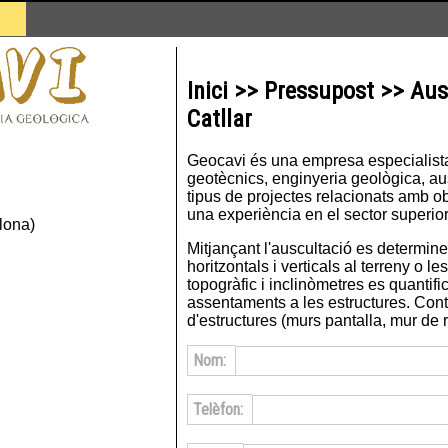
Inici >> Pressupost >> Aus
Catllar
Geocavi és una empresa especialista 
geotècnics, enginyeria geològica, ausc
tipus de projectes relacionats amb ob
una experiència en el sector superior
lona)
Mitjançant l'auscultació es determin
horitzontals i verticals al terreny o l
topogràfic i inclinòmetres es quantifi
assentaments a les estructures. Con
d'estructures (murs pantalla, mur de ro
Nom:
Telèfon: