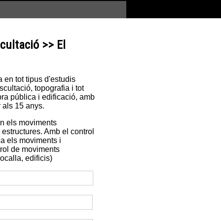
cultació >> El
en tot tipus d'estudis
ultació, topografia i tot
ra pública i edificació, amb
 als 15 anys.
en els moviments
es estructures. Amb el control
ca els moviments i
trol de moviments
calla, edificis)