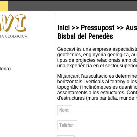
Inici >> Pressupost >> Aus
Bisbal del Penedès
Geocavi és una empresa especialista 
geotècnics, enginyeria geològica, ausc
tipus de projectes relacionats amb ob
una experiència en el sector superior
lona)
Mitjançant l'auscultació es determin
horitzontals i verticals al terreny o l
topogràfic i inclinòmetres es quantifi
assentaments a les estructures. Con
d'estructures (murs pantalla, mur de ro
Nom:
Telèfon: