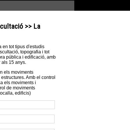
cultació >> La
en tot tipus d'estudis
ultació, topografia i tot
ra pública i edificació, amb
 als 15 anys.
en els moviments
es estructures. Amb el control
ca els moviments i
trol de moviments
calla, edificis)