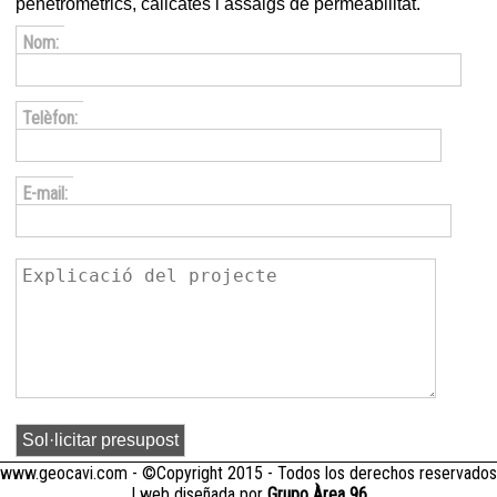
penetromètrics, calicates i assaigs de permeabilitat.
Nom:
Telèfon:
E-mail:
www.geocavi.com - ©Copyright 2015 - Todos los derechos reservados
| web diseñada por
Grupo Àrea 96