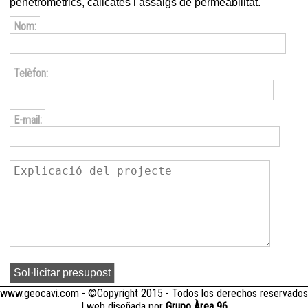
penetromètrics, calicates i assaigs de permeabilitat.
Nom:
Telèfon:
E-mail:
www.geocavi.com - ©Copyright 2015 - Todos los derechos reservados
| web diseñada por
Grupo Àrea 96