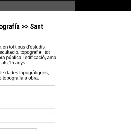
ografía >> Sant
en tot tipus d'estudis
ultació, topografia i tot
ra pública i edificació, amb
 als 15 anys.
de dades topogràfiques,
e topografia a obra.