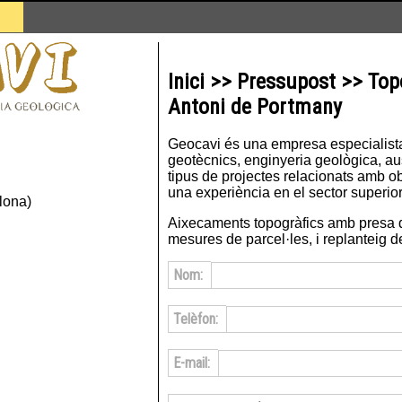
Inici >> Pressupost >> Top
Antoni de Portmany
Geocavi és una empresa especialista 
geotècnics, enginyeria geològica, ausc
tipus de projectes relacionats amb ob
una experiència en el sector superior
lona)
Aixecaments topogràfics amb presa 
mesures de parcel·les, i replanteig d
Nom:
Telèfon:
E-mail: