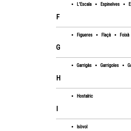
L'Escala
Espinelves
E
F
Figueres
Flaçà
Foixà
G
Garrigàs
Garrigoles
Ga
H
Hostalric
I
Isòvol