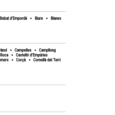
Bisbal d'Empordà
Biure
Blanes
ànol
Campelles
Campllong
a Roca
Castelló d'Empúries
omers
Corçà
Cornellà del Terri