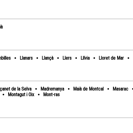
ià
billes
Llanars
Llançà
Llers
Llívia
Lloret de Mar
anet de la Selva
Madremanya
Maià de Montcal
Masarac
Montagut i Oix
Mont-ras