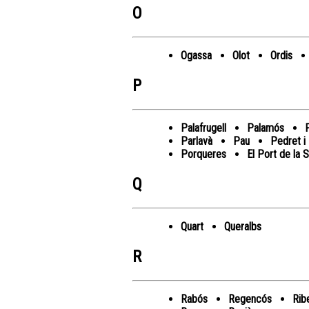
O
Ogassa
Olot
Ordis
P
Palafrugell
Palamós
Parlavà
Pau
Pedret i
Porqueres
El Port de la 
Q
Quart
Queralbs
R
Rabós
Regencós
Rib