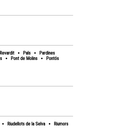
Revardit
Pals
Pardines
es
Pont de Molins
Pontós
Riudellots de la Selva
Riumors