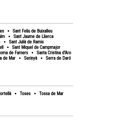
bes
Sant Feliu de Buixalleu
alm
Sant Jaume de Llierca
s
Sant Julià de Ramis
ll
Sant Miquel de Campmajor
loma de Farners
Santa Cristina d'Aro
va de Mar
Serinyà
Serra de Daró
ortellà
Toses
Tossa de Mar