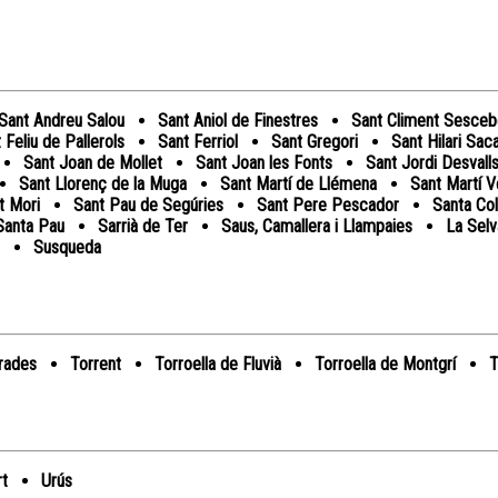
Sant Andreu Salou
Sant Aniol de Finestres
Sant Climent Sesce
 Feliu de Pallerols
Sant Ferriol
Sant Gregori
Sant Hilari Sac
Sant Joan de Mollet
Sant Joan les Fonts
Sant Jordi Desvall
Sant Llorenç de la Muga
Sant Martí de Llémena
Sant Martí Ve
t Mori
Sant Pau de Segúries
Sant Pere Pescador
Santa Co
Santa Pau
Sarrià de Ter
Saus, Camallera i Llampaies
La Sel
Susqueda
rades
Torrent
Torroella de Fluvià
Torroella de Montgrí
T
rt
Urús