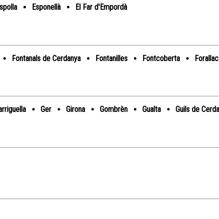
spolla
Esponellà
El Far d'Empordà
Fontanals de Cerdanya
Fontanilles
Fontcoberta
Forallac
rriguella
Ger
Girona
Gombrèn
Gualta
Guils de Cerd