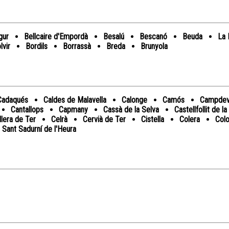
gur
Bellcaire d'Empordà
Besalú
Bescanó
Beuda
La 
lvir
Bordils
Borrassà
Breda
Brunyola
Cadaqués
Caldes de Malavella
Calonge
Camós
Campdev
Cantallops
Capmany
Cassà de la Selva
Castellfollit de l
llera de Ter
Celrà
Cervià de Ter
Cistella
Colera
Col
i Sant Sadurní de l'Heura