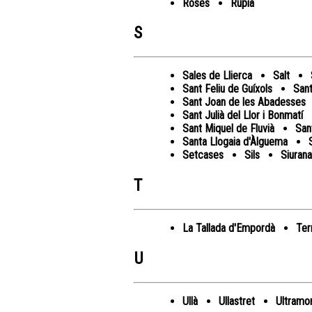
Roses
Rupià
S
Sales de Llierca
Salt
Sant Feliu de Guíxols
Sant
Sant Joan de les Abadesses
Sant Julià del Llor i Bonmatí
Sant Miquel de Fluvià
San
Santa Llogaia d'Àlguema
Setcases
Sils
Siurana
T
La Tallada d'Empordà
Ter
U
Ullà
Ullastret
Ultramo