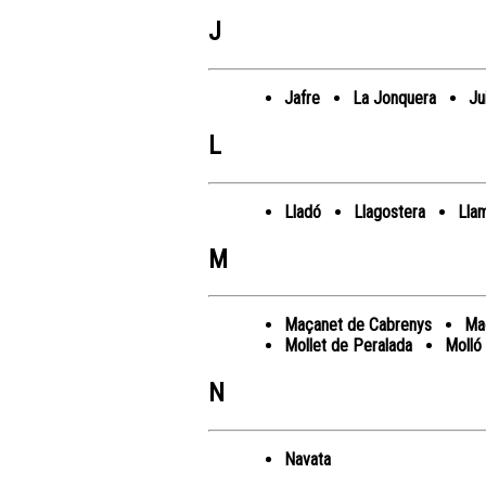
J
Jafre
La Jonquera
Ju
L
Lladó
Llagostera
Llam
M
Maçanet de Cabrenys
Maç
Mollet de Peralada
Molló
N
Navata