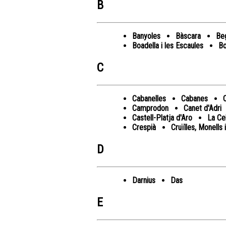
B
Banyoles
Bàscara
Be
Boadella i les Escaules
Bo
C
Cabanelles
Cabanes
Camprodon
Canet d'Adri
Castell-Platja d'Aro
La Ce
Crespià
Cruïlles, Monells 
D
Darnius
Das
E