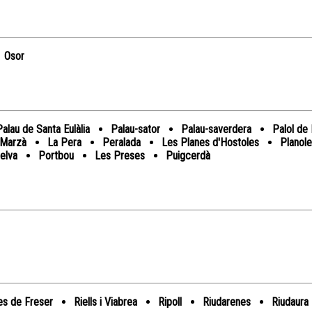
Osor
Palau de Santa Eulàlia
Palau-sator
Palau-saverdera
Palol de 
 Marzà
La Pera
Peralada
Les Planes d'Hostoles
Planol
Selva
Portbou
Les Preses
Puigcerdà
es de Freser
Riells i Viabrea
Ripoll
Riudarenes
Riudaura