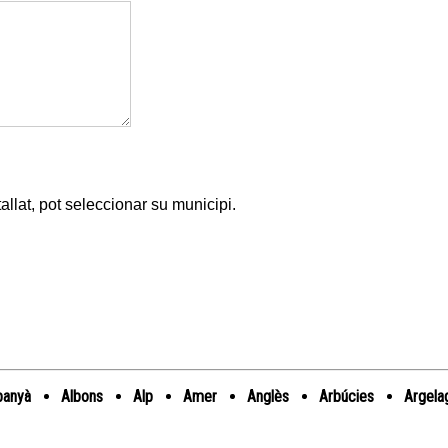
allat, pot seleccionar su municipi.
banyà
Albons
Alp
Amer
Anglès
Arbúcies
Argela