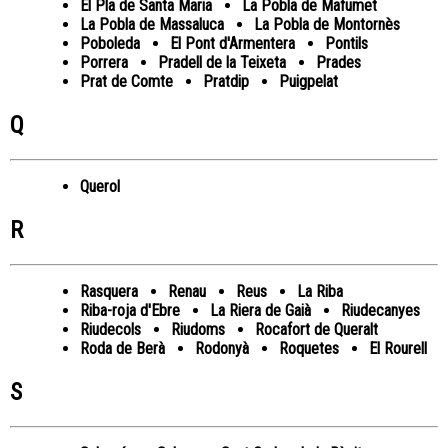
El Pla de Santa Maria
La Pobla de Mafumet
La Pobla de Massaluca
La Pobla de Montornès
Poboleda
El Pont d'Armentera
Pontils
Porrera
Pradell de la Teixeta
Prades
Prat de Comte
Pratdip
Puigpelat
Q
Querol
R
Rasquera
Renau
Reus
La Riba
Riba-roja d'Ebre
La Riera de Gaià
Riudecanyes
Riudecols
Riudoms
Rocafort de Queralt
Roda de Berà
Rodonyà
Roquetes
El Rourell
S