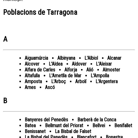
Poblacions de Tarragona
A
Aiguamúrcia
Albinyana
L'Albiol
Alcanar
Alcover
L'Aldea
Aldover
L'Aleixar
Alfara de Carles
Alforja
Alió
Almoster
Altafulla
L'Ametlla de Mar
L'Ampolla
Amposta
L'Arboç
Arbolí
L'Argentera
Arnes
Ascó
B
Banyeres del Penedès
Barberà de la Conca
Batea
Bellmunt del Priorat
Bellvei
Benifallet
Benissanet
La Bisbal de Falset
La Bisbal del Penedès
Blancafort
Bonastre