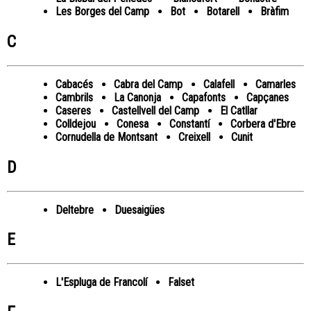
Les Borges del Camp
Bot
Botarell
Bràfim
C
Cabacés
Cabra del Camp
Calafell
Camarles
Cambrils
La Canonja
Capafonts
Capçanes
Caseres
Castellvell del Camp
El Catllar
Colldejou
Conesa
Constantí
Corbera d'Ebre
Cornudella de Montsant
Creixell
Cunit
D
Deltebre
Duesaigües
E
L'Espluga de Francolí
Falset