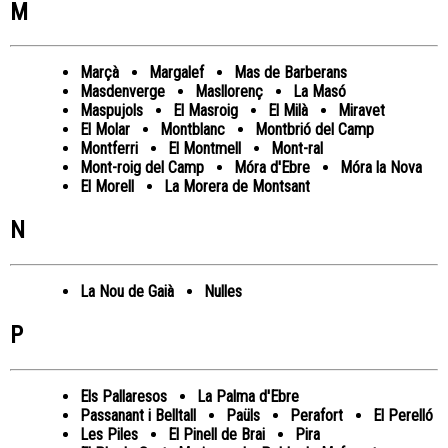
M
Marçà
Margalef
Mas de Barberans
Masdenverge
Masllorenç
La Masó
Maspujols
El Masroig
El Milà
Miravet
El Molar
Montblanc
Montbrió del Camp
Montferri
El Montmell
Mont-ral
Mont-roig del Camp
Móra d'Ebre
Móra la Nova
El Morell
La Morera de Montsant
N
La Nou de Gaià
Nulles
P
Els Pallaresos
La Palma d'Ebre
Passanant i Belltall
Paüls
Perafort
El Perelló
Les Piles
El Pinell de Brai
Pira