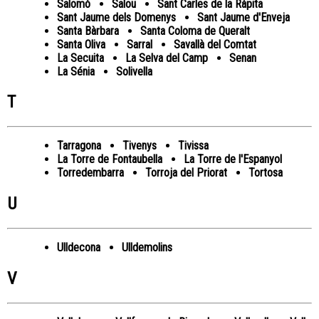
Salomó
Salou
Sant Carles de la Ràpita
Sant Jaume dels Domenys
Sant Jaume d'Enveja
Santa Bàrbara
Santa Coloma de Queralt
Santa Oliva
Sarral
Savallà del Comtat
La Secuita
La Selva del Camp
Senan
La Sénia
Solivella
T
Tarragona
Tivenys
Tivissa
La Torre de Fontaubella
La Torre de l'Espanyol
Torredembarra
Torroja del Priorat
Tortosa
U
Ulldecona
Ulldemolins
V