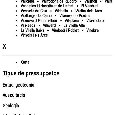
Vallclara
Vallfogona de Riucorb
Vallmoll
Valls
Vandellòs i l'Hospitalet de l'Infant
El Vendrell
Vespella de Gaià
Vilabella
Vilalba dels Arcs
Vilallonga del Camp
Vilanova de Prades
Vilanova d'Escornalbou
Vilaplana
Vila-rodona
Vila-seca
Vilaverd
La Vilella Alta
La Vilella Baixa
Vimbodí i Poblet
Vinebre
Vinyols i els Arcs
X
Xerta
Tipus de pressupostos
Estudi geotécnic
Auscultació
Geología