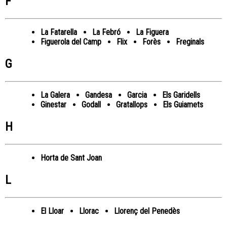
F
La Fatarella
La Febró
La Figuera
Figuerola del Camp
Flix
Forès
Freginals
G
La Galera
Gandesa
Garcia
Els Garidells
Ginestar
Godall
Gratallops
Els Guiamets
H
Horta de Sant Joan
L
El Lloar
Llorac
Llorenç del Penedès